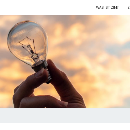
WAS IST ZIM?
Z
ZIM
Aktuelles
zur ZIM
Förderung
NEU