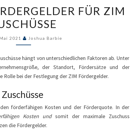
HÖHE
RDERGELDER FÜR ZIM
DER
USCHÜSSE
FÖRDERGELDER
FÜR
ZIM
 Mai 2021
Joshua Barbie
ZUSCHÜSSE
uschüsse hängt von unterschiedlichen Faktoren ab. Unter
ernehmensgröße, der Standort, Fördersätze und der
 Rolle bei der Festlegung der ZIM Fördergelder.
 Zuschüsse
 den förderfähigen Kosten und der Förderquote. In der
erfähigen Kosten und
somit der maximale Zuschuss
zen die Fördergelder.