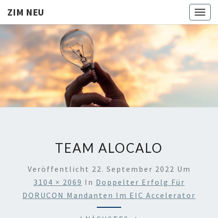
ZIM NEU
Togg
navig
ZIM
Aktuelles
zur ZIM
Förderung
NEU
TEAM ALOCALO
Veröffentlicht
22. September 2022
Um
3104 × 2069
In
Doppelter Erfolg Für
DORUCON Mandanten Im EIC Accelerator