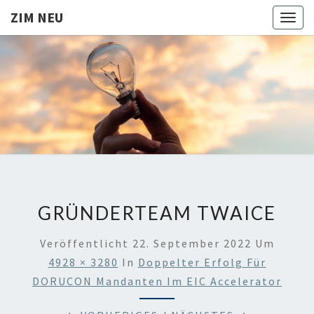
ZIM NEU
Togg
navig
ZIM
Aktuelles
zur ZIM
Förderung
NEU
GRÜNDERTEAM TWAICE
Veröffentlicht
22. September 2022
Um
4928 × 3280
In
Doppelter Erfolg Für
DORUCON Mandanten Im EIC Accelerator