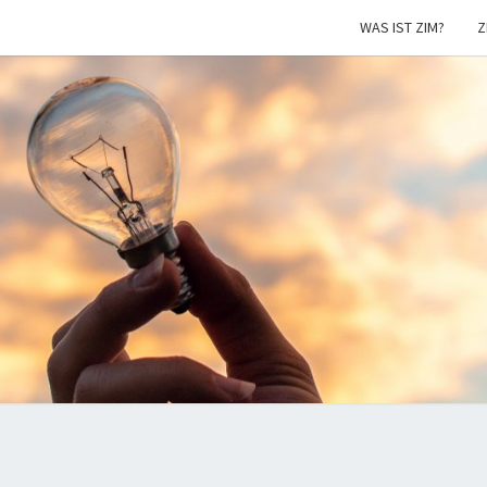
WAS IST ZIM?
Z
ZIM
Aktuelles
zur ZIM
Förderung
NEU