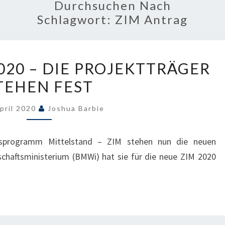
Durchsuchen Nach
Schlagwort:
ZIM Antrag
DAS
020 – DIE PROJEKTTRÄGER
NEUE
TEHEN FEST
ZIM
2020
April 2020
Joshua Barbie
–
DIE
nsprogramm Mittelstand – ZIM stehen nun die neuen
PROJEKTTRÄGER
schaftsministerium (BMWi) hat sie für die neue ZIM 2020
STEHEN
FEST