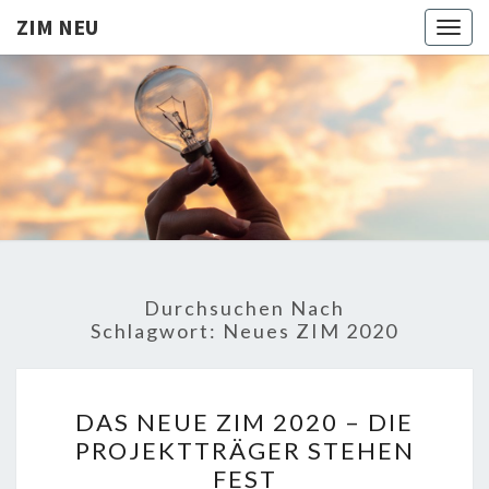
ZIM NEU
Togg
navig
ZIM
Aktuelles
zur ZIM
Förderung
NEU
Durchsuchen Nach
Schlagwort:
Neues ZIM 2020
DAS
DAS NEUE ZIM 2020 – DIE
NEUE
PROJEKTTRÄGER STEHEN
ZIM
FEST
2020