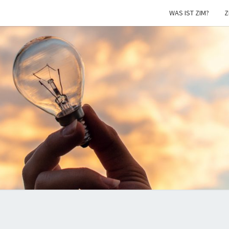
WAS IST ZIM?
Z
ZIM
Aktuelles
zur ZIM
Förderung
NEU